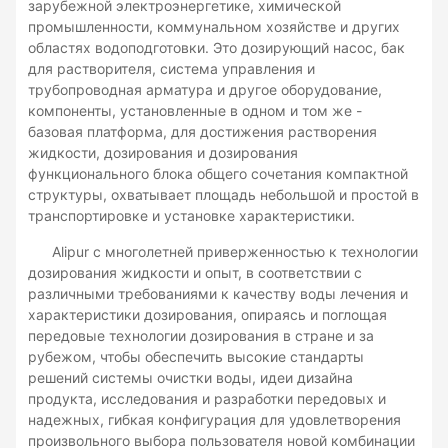
растворения жидкости, дозирования и дозирования
зарубежной электроэнергетике, химической
функционального блока общего сочетания
промышленности, коммунальном хозяйстве и других
компактной структуры, охватывает площадь
областях водоподготовки. Это дозирующий насос, бак
небольшой и простой в транспортировке и установке
для растворителя, система управления и
характеристики.
трубопроводная арматура и другое оборудование,
компоненты, установленные в одном и том же -
базовая платформа, для достижения растворения
жидкости, дозирования и дозирования
функционального блока общего сочетания компактной
структуры, охватывает площадь небольшой и простой в
транспортировке и установке характеристики.
Alipur с многолетней приверженностью к технологии
дозирования жидкости и опыт, в соответствии с
различными требованиями к качеству воды лечения и
характеристики дозирования, опираясь и поглощая
передовые технологии дозирования в стране и за
рубежом, чтобы обеспечить высокие стандарты
решений системы очистки воды, идеи дизайна
продукта, исследования и разработки передовых и
надежных, гибкая конфигурация для удовлетворения
произвольного выбора пользователя новой комбинации