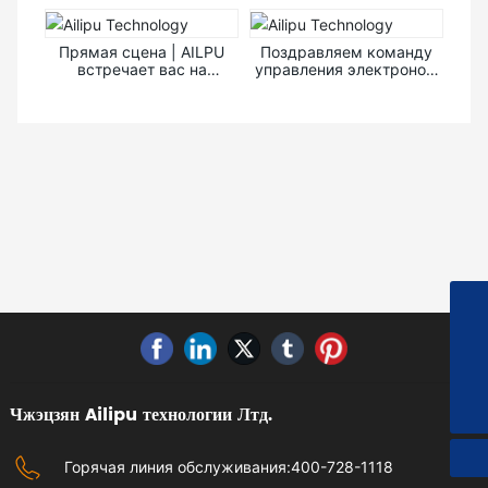
Прямая сцена | AILPU
Поздравляем команду
встречает вас на
управления электроном
Китайской
Ailipu с награждением
международной
"Национальный рабочий
выставке атомной
пионер"
энергетики
+86-15967613559
Sales@ailipu.com
400-728-1118
Чжэцзян Ailipu технологии Лтд.
Горячая линия обслуживания:
400-728-1118