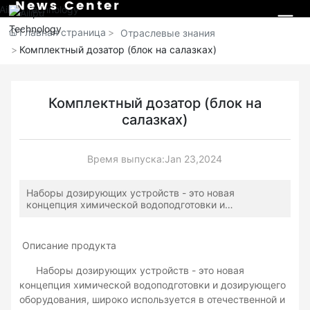
News Center
Главная страница
Отраслевые знания
Комплектный дозатор (блок на салазках)
Комплектный дозатор (блок на
салазках)
Время выпуска:
Jan 23,2024
Наборы дозирующих устройств - это новая
концепция химической водоподготовки и
дозирующего оборудования, широко используется в
отечественной и зарубежной электроэнергетике,
химической промышленности, коммунальном
Описание продукта
хозяйстве и других областях водоподготовки. Это
дозирующий насос, бак для растворителя, система
Наборы дозирующих устройств - это новая
управления и трубопроводная арматура и другое
концепция химической водоподготовки и дозирующего
оборудование, компоненты, установленные в одном
и том же - базовая платформа, для достижения
оборудования, широко используется в отечественной и