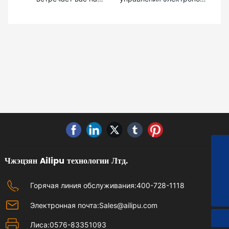
Китайской
Ailipu с награждением
международной
"Национальный рабочий
выставке атомной
пионер"
энергетики
+86-15967613559
Чжэцзян Ailipu технологии Лтд.
Sales@ailipu.com
Горячая линия обслуживания:
400-728-1118
400-728-1118
Электронная почта:
Sales@ailipu.com
Лиса:
0576-83351093