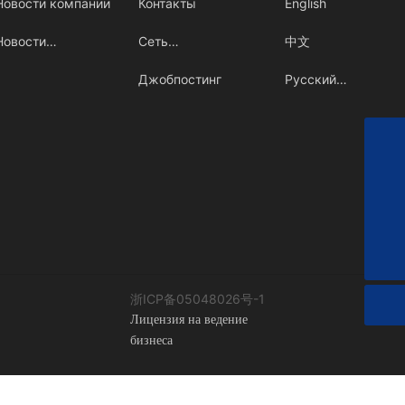
Новости компании
Контакты
English
Новости
Сеть
中文
индустрии
обслуживания
Джобпостинг
Русский
язык
+86-15967613559
Sales@ailipu.com
400-728-1118
浙ICP备05048026号-1
Лицензия на ведение
бизнеса