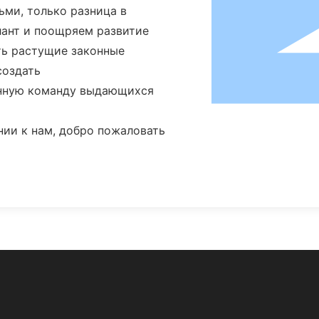
ьми, только разница в
лант и поощряем развитие
ть растущие законные
создать
анную команду выдающихся
нии к нам, добро пожаловать