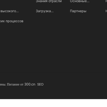
Знания отрасли
Основные
 высокого
Загрузка
работы
Партнеры
ких процессов
файлов
ены.
Питание от 300.cn
SEO