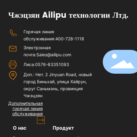
Чжэцзян Ailipu технологии Лтд.
Горячая линия
обслуживания:
400-728-1118
Электронная
почта:
Sales@ailipu.com
Лиса:
0576-83351093
Доп.: Нет. 2 Jinyuan Road, новый
Помощник Эли
город Биньхай, улица Хайрун,
округ Саньмэнь, провинция
Чжэцзян
Дополнительная
горячая линия
обслуживания
О нас
Продукт